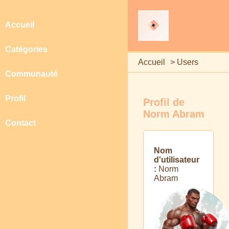
Accueil
Catégories
Accueil
>
Users
Communauté
Profil
Profil de
Norm Abram
Contact
Nom
d'utilisateur
:
Norm
Abram