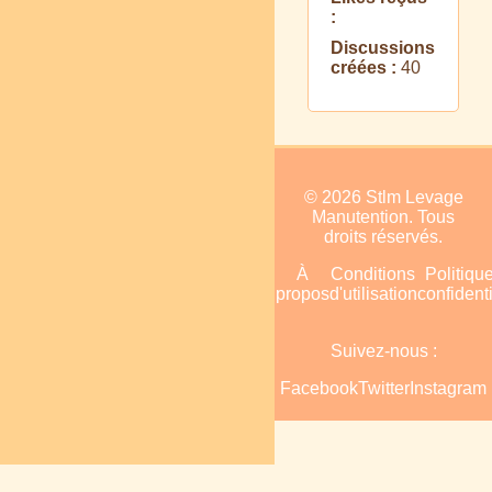
:
Discussions
créées :
40
© 2026 Stlm Levage
Manutention. Tous
droits réservés.
Accueil
Plan
À
Conditions
Politiqu
du
propos
d'utilisation
confidenti
site
Suivez-nous :
Facebook
Twitter
Instagram