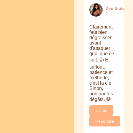
Zenithale
:
Clairement,
faut bien
dégraisser
avant
d'attaquer
quoi que ce
soit. 👍 Et
surtout,
patience et
méthode,
c'est la clé.
Sinon,
bonjour les
dégâts. 😅
J'aime
Répondre