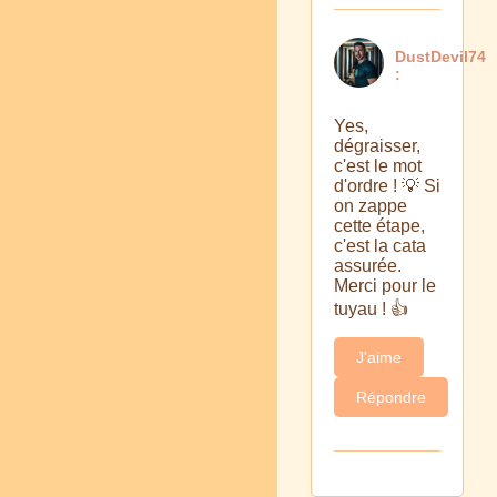
DustDevil74
:
Yes,
dégraisser,
c'est le mot
d'ordre ! 💡 Si
on zappe
cette étape,
c'est la cata
assurée.
Merci pour le
tuyau ! 👍
J'aime
Répondre