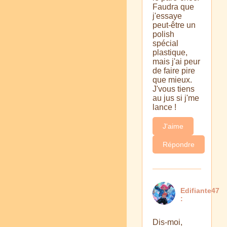
Faudra que
j'essaye
peut-être un
polish
spécial
plastique,
mais j'ai peur
de faire pire
que mieux.
J'vous tiens
au jus si j'me
lance !
J'aime
Répondre
Edifiante47
:
Dis-moi,