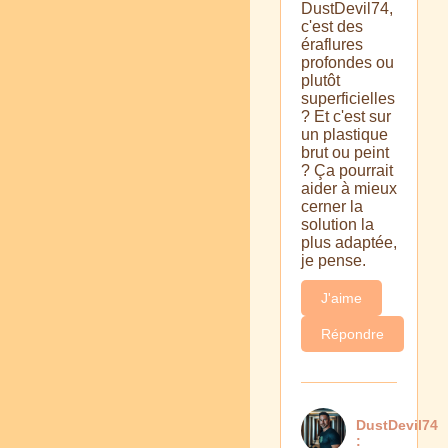
DustDevil74,
c'est des
éraflures
profondes ou
plutôt
superficielles
? Et c'est sur
un plastique
brut ou peint
? Ça pourrait
aider à mieux
cerner la
solution la
plus adaptée,
je pense.
J'aime
Répondre
DustDevil74
: