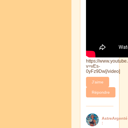
https://www.youtube
v=vEs-
0yFz9Dw[/video]
J'aime
Répondre
AstreArgenté
: