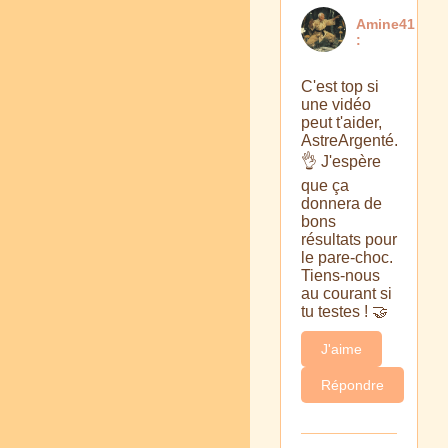
Amine41
:
C'est top si
une vidéo
peut t'aider,
AstreArgenté.
👌 J'espère
que ça
donnera de
bons
résultats pour
le pare-choc.
Tiens-nous
au courant si
tu testes ! 🤝
J'aime
Répondre