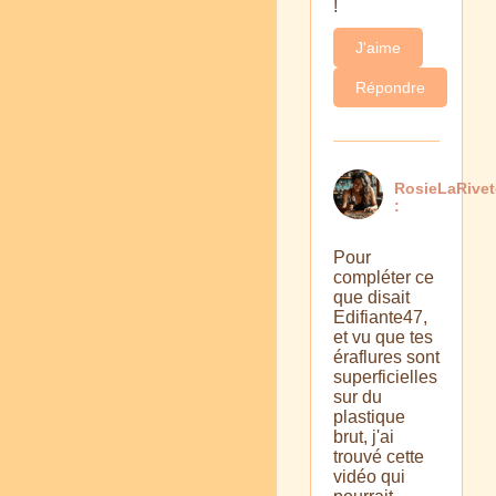
!
J'aime
Répondre
RosieLaRive
:
Pour
compléter ce
que disait
Edifiante47,
et vu que tes
éraflures sont
superficielles
sur du
plastique
brut, j'ai
trouvé cette
vidéo qui