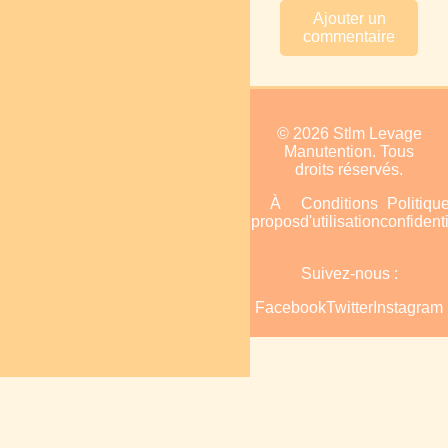
Ajouter un
commentaire
© 2026 Stlm Levage
Manutention. Tous
droits réservés.
Accueil
Plan
À
Conditions
Politiqu
du
propos
d'utilisation
confidenti
site
Suivez-nous :
Facebook
Twitter
Instagram