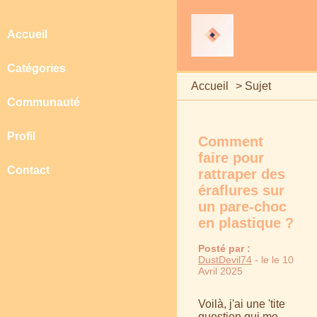
Accueil
Catégories
Accueil
>
Sujet
Communauté
Profil
Comment
faire pour
Contact
rattraper des
éraflures sur
un pare-choc
en plastique ?
Posté par :
DustDevil74
- le le 10
Avril 2025
Voilà, j'ai une 'tite
question qui me