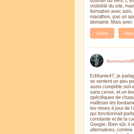
brasser du vent. C'es
visibilité du site, m
formation avec soin,
marathon, pas un spri
domaine. Mais avec de
J'aime
Répo
Sturmnacht95
Edifiante47, je parta
se sentent un peu per
aussi complète soit-
sans cesse, et un bon
spécifiques de chaque
maîtriser les fondame
les mises à jour de l
qui fonctionnait parf
constante et de la ca
Google. Bien sûr, il
alternatives, comme 