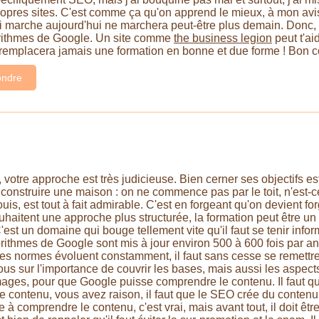
ropres sites. C'est comme ça qu'on apprend le mieux, à mon avis.
marche aujourd'hui ne marchera peut-être plus demain. Donc, il 
rithmes de Google. Un site comme
the business legion
peut t'ai
remplacera jamais une formation en bonne et due forme ! Bon c
ndre
votre approche est très judicieuse. Bien cerner ses objectifs e
construire une maison : on ne commence pas par le toit, n'est-
s, est tout à fait admirable. C'est en forgeant qu'on devient fo
aitent une approche plus structurée, la formation peut être un b
est un domaine qui bouge tellement vite qu'il faut se tenir inf
rithmes de Google sont mis à jour environ 500 à 600 fois par an 
es normes évoluent constamment, il faut sans cesse se remettre
us sur l'importance de couvrir les bases, mais aussi les aspects p
images, pour que Google puisse comprendre le contenu. Il faut q
 contenu, vous avez raison, il faut que le SEO crée du contenu d
à comprendre le contenu, c'est vrai, mais avant tout, il doit être 