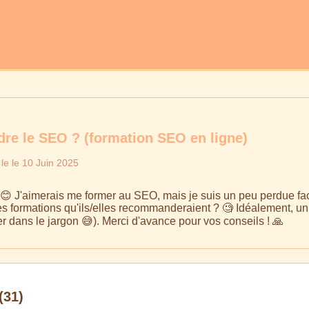
e le SEO ? (formation SEO en ligne)
 le le 10 Juin 2025
 J'aimerais me former au SEO, mais je suis un peu perdue face à
es formations qu'ils/elles recommanderaient ? 🧐 Idéalement, un 
 dans le jargon 😅). Merci d'avance pour vos conseils ! 🙏
(31)