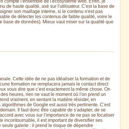
en compte l'ensemble de l'écosystème web. Enfin, je
u de haute qualité, axé sur l'utilisateur. C'est la base de
 soigner son maillage interne, si le contenu n'est pas
apable de détecter les contenus de faible qualité, voire le
ne base de données). Mieux vaut miser sur la qualité que
ale. Cette idée de ne pas idéaliser la formation et de
 aucune formation ne remplacera jamais le contact direct
 peux vous dire que c'est exactement la même chose. On
t des heures, rien ne vaut le moment où l'on prend un
prend vraiment, en sentant la matière résister, en
s algorithmes de Google est aussi très pertinente. C'est
demain. Il faut donc être capable de s'adapter, de se
 d'accord avec vous sur l'importance de ne pas se focaliser
incontournable, il est important de diversifier ses
 seule galerie : il prend le risque de dépendre