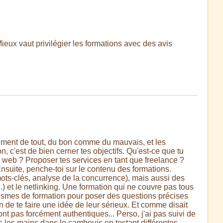
ieux vaut privilégier les formations avec des avis
raiment de tout, du bon comme du mauvais, et les
 c'est de bien cerner tes objectifs. Qu'est-ce que tu
 web ? Proposer tes services en tant que freelance ?
 Ensuite, penche-toi sur le contenu des formations.
ots-clés, analyse de la concurrence), mais aussi des
 et le netlinking. Une formation qui ne couvre pas tous
nismes de formation pour poser des questions précises
 de te faire une idée de leur sérieux. Et comme disait
 sont pas forcément authentiques... Perso, j'ai pas suivi de
s les mains dans le cambouis en testant différentes