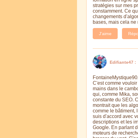
stratégies sur mes p
constamment. Ce qui 
changements d'algo
bases, mais cela ne 
J'aime
Répo
Edifiante47 :
FontaineMystique90, 
C'est comme vouloir 
mains dans le camboui
qui, comme Mika, souh
constante du SEO. C'
montrait que les algo
comme le bâtiment, l
suis d'accord avec vo
descriptions et les 
Google. En parlant de
moteurs de recherche 