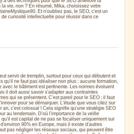
 Il y a des techniques pour que le SEO améliore la
ns la vie, non ? En résumé, Mika, choisissez votre
taineMystique90. Et n'oubliez pas, le SEO, c'est un
de curiosité intellectuelle pour réussir dans ce
eut servir de tremplin, surtout pour ceux qui débutent et
s qu'il ne faut pas idéaliser non plus : aucune formation,
ie avec le bâtiment est pertinente. Les normes évoluent
s il doit aussi savoir s'adapter aux contraintes
es qui se présentent. C'est pareil pour le SEO : il faut
d'innover pour se démarquer. L'étude que vous citez sur
 an, c'est colossal ! Cela signifie qu'une stratégie SEO
our au lendemain. D'où l'importance de la veille
 qu'il est capital de ne pas se focaliser uniquement sur
 d'environ 90% en Europe, mais il existe d'autres
aut pas négliger les réseaux sociaux, qui peuvent être