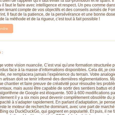
t bien de rappeler qu'il faut éviter la sur-promotion et le spam.
ais il faut le faire avec intelligence et respect. Un peu comme da
 en tenant compte de vos objectifs et des conseils avisés de Fon
nt. Il faut de la patience, de la persévérance et une bonne dose 
 la méthode et de la rigueur, c'est tout à fait possible !
ndre
 :
ge votre vision nuancée. C'est vrai qu'une formation structurée p
dus face à la masse d'informations disponibles. Cela dit, je croi
elle, ne remplacera jamais l'expérience du terrain. Votre analog
 artisan doit se tenir informé des dernières réglementations. Mai
 chantier et faire preuve de créativité pour résoudre les problèm
ntaux, mais aussi être capable de sortir des sentiers battus et 
'algorithme de Google est éloquente. 500 à 600 modifications par
aitement il y a six mois peut devenir complètement obsolète du j
pacité à s'adapter rapidement. En parlant d'adaptation, je pense
 reste le moteur de recherche dominant, avec une part de marché
Bing ou DuckDuckGo, qui gagnent en popularité. Et puis, il ne f