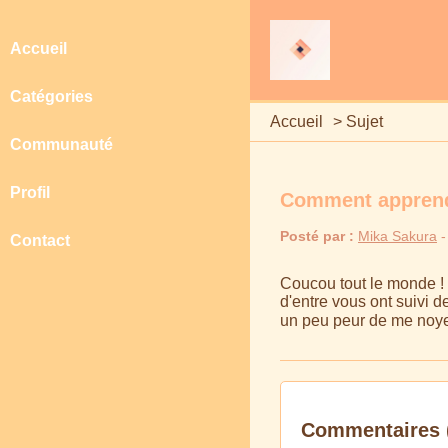
Accueil
Catégories
Accueil
>
Sujet
Communauté
Profil
Comment apprendr
Posté par :
Mika Sakura
-
Contact
Coucou tout le monde ! 
d'entre vous ont suivi d
un peu peur de me noyer
Commentaires 