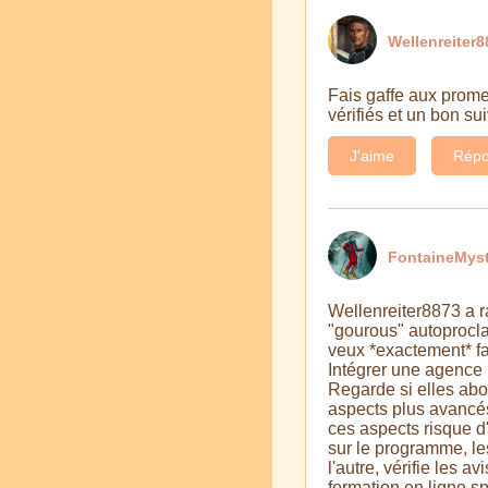
Wellenreiter8
Fais gaffe aux prome
vérifiés et un bon sui
J'aime
Répo
FontaineMyst
Wellenreiter8873 a r
"gourous" autoprocla
veux *exactement* fa
Intégrer une agence ?
Regarde si elles abo
aspects plus avancés
ces aspects risque d
sur le programme, les
l'autre, vérifie les a
formation en ligne sp