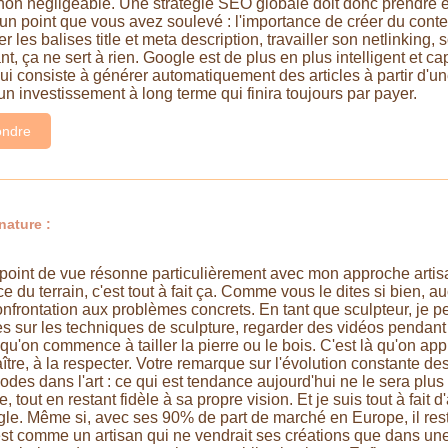
 non négligeable. Une stratégie SEO globale doit donc prendre 
 un point que vous avez soulevé : l'importance de créer du conten
r les balises title et meta description, travailler son netlinking,
ant, ça ne sert à rien. Google est de plus en plus intelligent et c
qui consiste à générer automatiquement des articles à partir d'u
t un investissement à long terme qui finira toujours par payer.
ndre
nature :
point de vue résonne particulièrement avec mon approche artisan
nce du terrain, c'est tout à fait ça. Comme vous le dites si bien,
confrontation aux problèmes concrets. En tant que sculpteur, je
vres sur les techniques de sculpture, regarder des vidéos pendan
t qu'on commence à tailler la pierre ou le bois. C'est là qu'on ap
tre, à la respecter. Votre remarque sur l'évolution constante de
es dans l'art : ce qui est tendance aujourd'hui ne le sera plus 
, tout en restant fidèle à sa propre vision. Et je suis tout à fait
e. Même si, avec ses 90% de part de marché en Europe, il reste 
'est comme un artisan qui ne vendrait ses créations que dans une