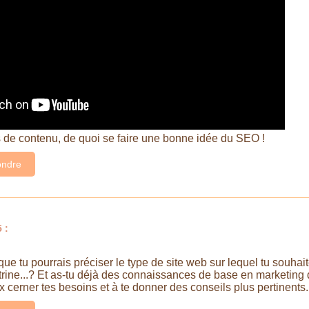
 de contenu, de quoi se faire une bonne idée du SEO !
ndre
 :
ue tu pourrais préciser le type de site web sur lequel tu souhaite
trine...? Et as-tu déjà des connaissances de base en marketing d
x cerner tes besoins et à te donner des conseils plus pertinents.