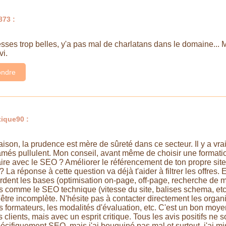
873 :
sses trop belles, y'a pas mal de charlatans dans le domaine... M
vi.
ndre
ique90 :
aison, la prudence est mère de sûreté dans ce secteur. Il y a v
més pullulent. Mon conseil, avant même de choisir une formation,
ire avec le SEO ? Améliorer le référencement de ton propre site
 La réponse à cette question va déjà t'aider à filtrer les offres.
rdent les bases (optimisation on-page, off-page, recherche de m
 comme le SEO technique (vitesse du site, balises schema, etc.)
'être incomplète. N'hésite pas à contacter directement les orga
 formateurs, les modalités d'évaluation, etc. C'est un bon moyen
vis clients, mais avec un esprit critique. Tous les avis positifs ne
écifiquement SEO, mais j'ai bouquiné pas mal et surtout, j'ai mi