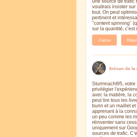
une source de trafic
voudrais insister sur
tout. On peut optimise
pertinent et intéress
"content spinning" (
sur la quantité, c'es
J'aime
Répo
Artisan de la 
Sturmnacht95, votre 
privilégier l'expérie
avec la matière, la 
peut lire tous les li
burin et un maillet e
apprenant à la connaî
un peu comme les mod
réinventer sans cesse
uniquement sur Googl
sources de trafic. C