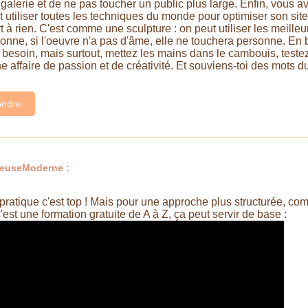
galerie et de ne pas toucher un public plus large. Enfin, vous ave
 utiliser toutes les techniques du monde pour optimiser son site, 
ert à rien. C'est comme une sculpture : on peut utiliser les meilleu
onne, si l'oeuvre n'a pas d'âme, elle ne touchera personne. En br
 besoin, mais surtout, mettez les mains dans le cambouis, test
 une affaire de passion et de créativité. Et souviens-toi des mots
ndre
teuseModerne :
a pratique c'est top ! Mais pour une approche plus structurée, co
c'est une formation gratuite de A à Z, ça peut servir de base :