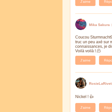
J'aime
Répo
Mika Sakura :
Coucou Sturmnacht95 !
truc un peu axé sur m
connaissances, je dir
Voilà voilà ! 🫠
J'aime
Répo
RosieLaRive
Nickel ! 👍
J'aime
Répo